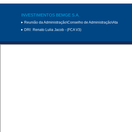
INVESTIMENTOS BEMGE S.A.
Reunião da Administração\Conselho de Administração\Ata
DRI:
Renato Lulia Jacob - (FCA V3)