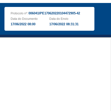
006041IPE170620220104472905-42
Protocolo nº:
Data do Documento
Data do Envio
17/06/2022 08:00
17/06/2022 08:31:31