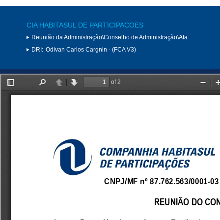
CIA HABITASUL DE PARTICIPACOES
Reunião da Administração\Conselho de Administração\Ata
DRI:
Odivan Carlos Cargnin - (FCA V3)