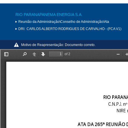
RIO PARANAPANEMA ENERGIA S.A.
Reunião da Administração\Conselho de Administração\Ata
DRI:
CARLOS ALBERTO RODRIGUES DE CARVALHO - (FCA V1)
Motivo de Reapresentação:
Documento correto.