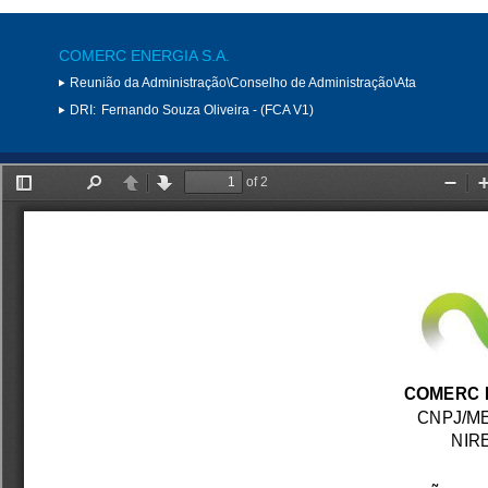
COMERC ENERGIA S.A.
Reunião da Administração\Conselho de Administração\Ata
DRI:
Fernando Souza Oliveira - (FCA V1)