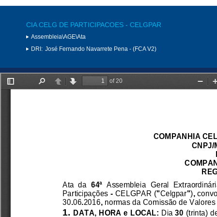
CIA CELG DE PARTICIPACOES - CELGPAR
Assembleia\AGE\Ata
DRI:
José Fernando Navarrete Pena - (FCA V2)