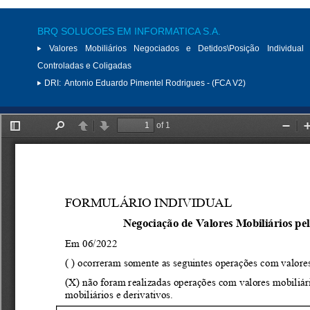
BRQ SOLUCOES EM INFORMATICA S.A.
Valores Mobiliários Negociados e Detidos\Posição Individual 
Controladas e Coligadas
DRI:
Antonio Eduardo Pimentel Rodrigues - (FCA V2)