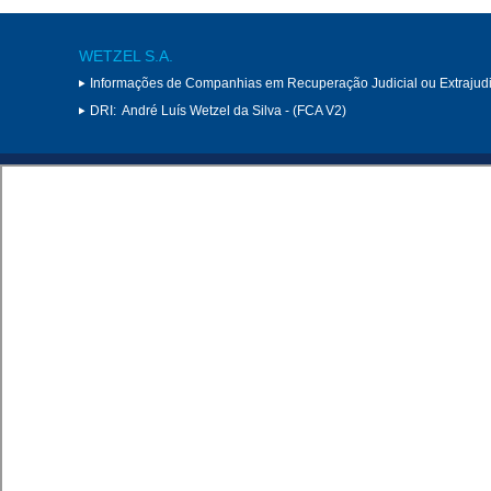
WETZEL S.A.
Informações de Companhias em Recuperação Judicial ou Extrajudi
DRI:
André Luís Wetzel da Silva - (FCA V2)