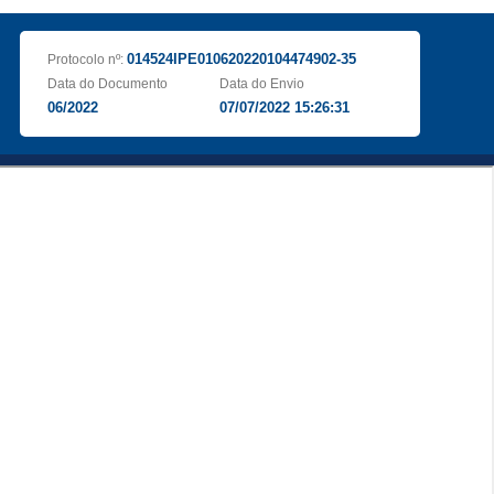
014524IPE010620220104474902-35
Protocolo nº:
Data do Documento
Data do Envio
06/2022
07/07/2022 15:26:31