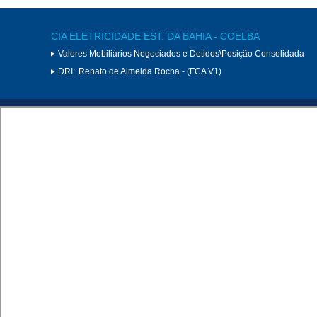
CIA ELETRICIDADE EST. DA BAHIA - COELBA
Valores Mobiliários Negociados e Detidos\Posição Consolidada
DRI:
Renato de Almeida Rocha - (FCA V1)