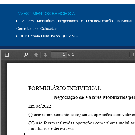
INVESTIMENTOS BEMGE S.A.
Valores Mobiliários Negociados e Detidos\Posição Individual 
Controladas e Coligadas
DRI:
Renato Lulia Jacob - (FCA V3)