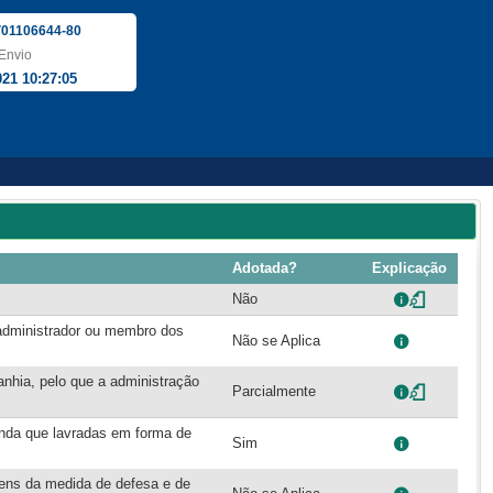
01106644-80
Envio
021 10:27:05