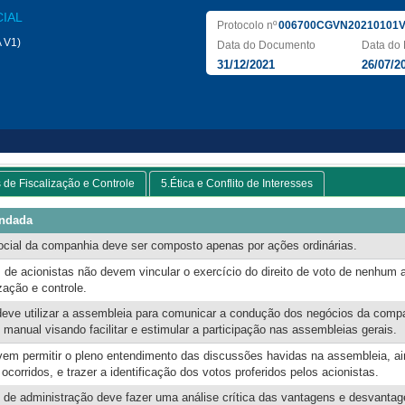
CIAL
Protocolo nº
006700CGVN20210101V
 V1)
Data do Documento
Data do 
31/12/2021
26/07/2