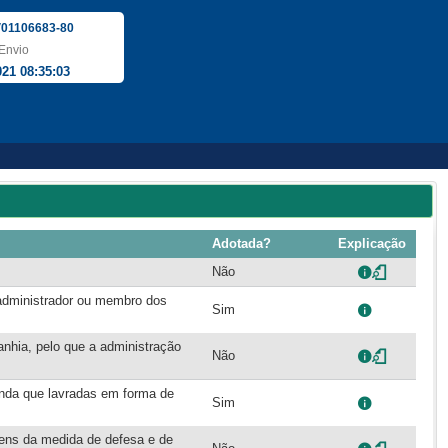
01106683-80
Envio
021 08:35:03