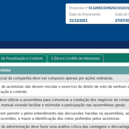
Protocolo nº
013285CGVN20210101V
Data do Documento
Data do 
31/12/2021
27/07/2