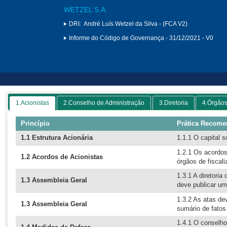
WETZEL S.A.
DRI:
André Luís Wetzel da Silva - (FCA V2)
Informe do Código de Governança - 31/12/2021 - V0