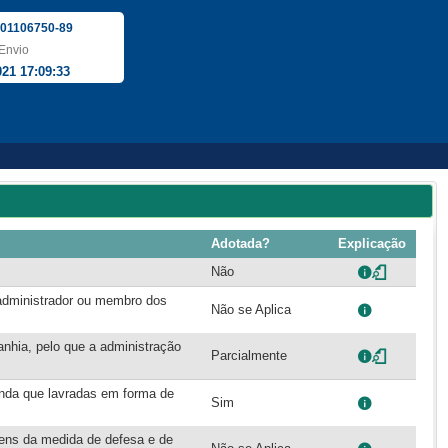
01106750-89
Envio
021 17:09:33