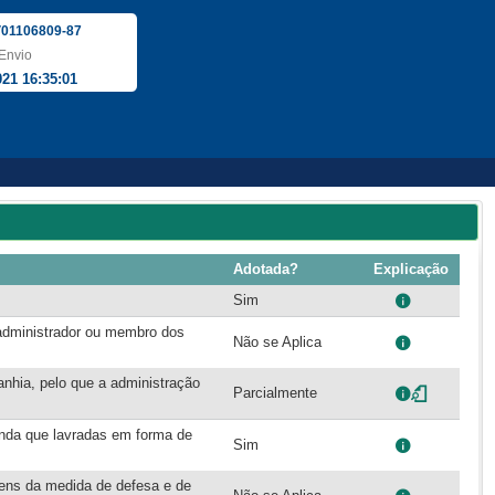
01106809-87
Envio
021 16:35:01