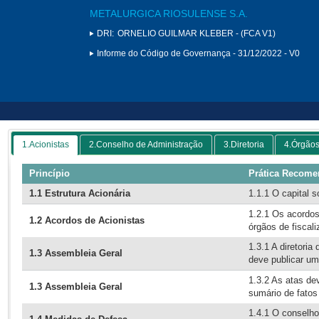
METALURGICA RIOSULENSE S.A.
DRI:
ORNELIO GUILMAR KLEBER - (FCA V1)
Informe do Código de Governança - 31/12/2022 - V0