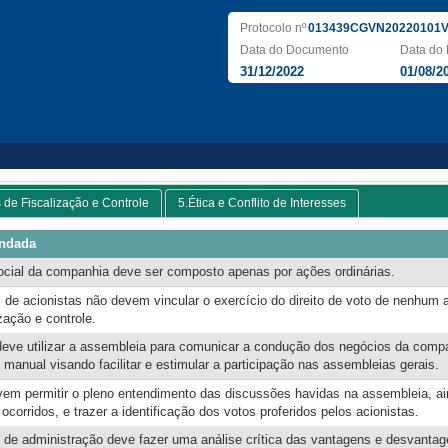
Protocolo nº
013439CGVN20220101V
Data do Documento
Data do 
31/12/2022
01/08/2