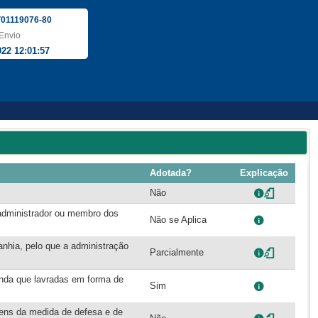
01119076-80
Envio
022 12:01:57