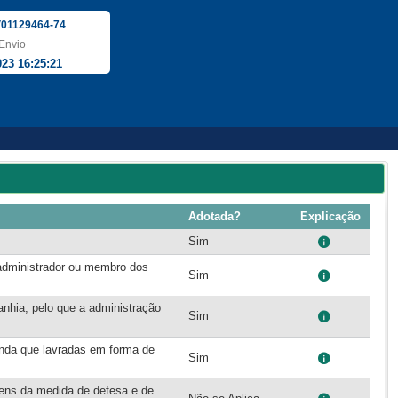
01129464-74
Envio
023 16:25:21