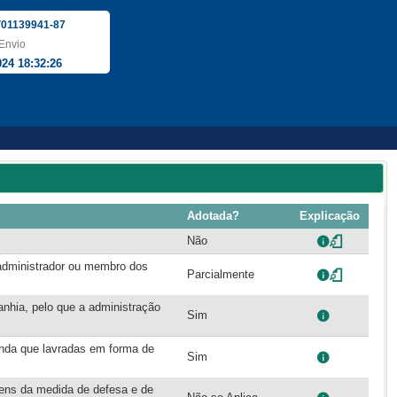
01139941-87
Envio
024 18:32:26