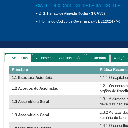
CIA ELETRICIDADE EST. DA BAHIA - COELBA
DRI:
Renato de Almeida Rocha - (FCA V1)
Informe do Código de Governança - 31/12/2024 - V0