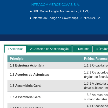
INFRACOMMERCE CXAAS S.A.
DRI:
Matias Lengler Michaelsen - (FCA V1)
Informe do Código de Governança - 31/12/2024 - V0