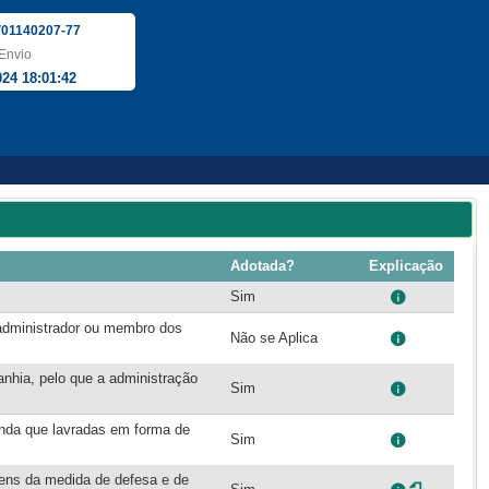
01140207-77
Envio
024 18:01:42