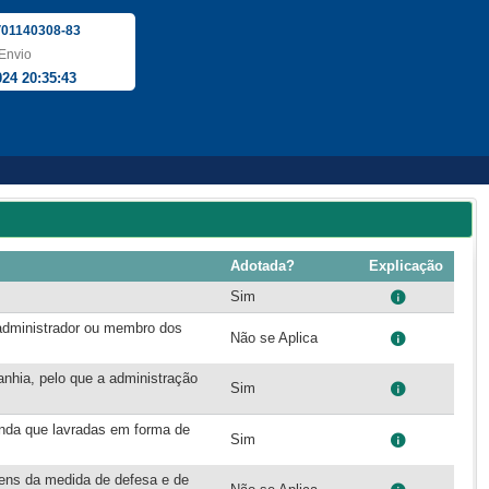
01140308-83
Envio
024 20:35:43