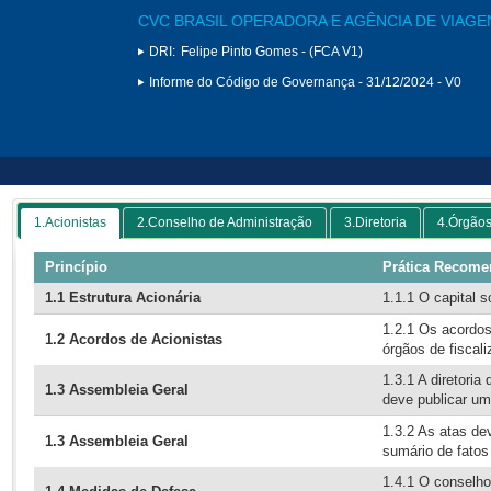
CVC BRASIL OPERADORA E AGÊNCIA DE VIAGEN
DRI:
Felipe Pinto Gomes - (FCA V1)
Informe do Código de Governança - 31/12/2024 - V0