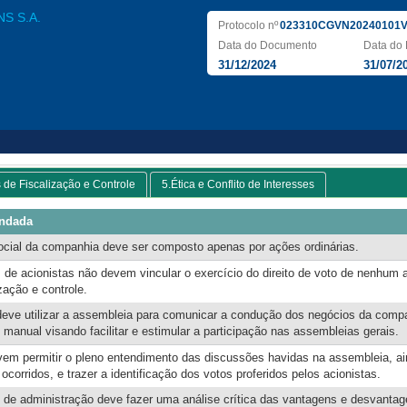
S S.A.
Protocolo nº
023310CGVN20240101V
Data do Documento
Data do 
31/12/2024
31/07/2