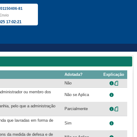
01150406-81
Envio
025 17:02:21