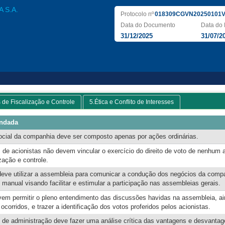
 S.A.
Protocolo nº
018309CGVN20250101V
Data do Documento
Data do 
31/12/2025
31/07/2