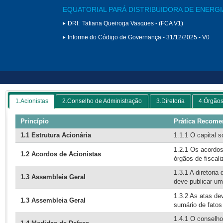
EQUATORIAL PARÁ DISTRIBUIDORA DE ENERGIA
DRI:
Tatiana Queiroga Vasques - (FCA V1)
Informe do Código de Governança - 31/12/2025 - V0