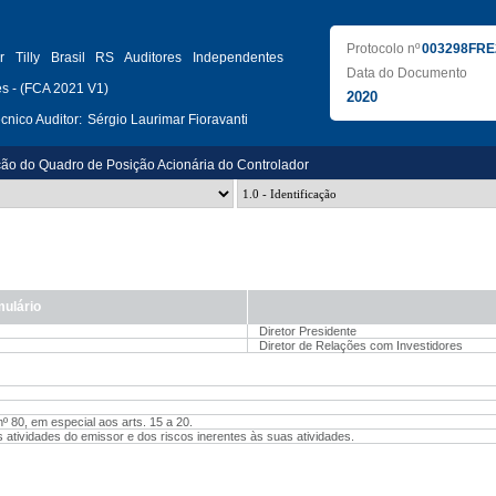
Protocolo nº
003298FRE
r Tilly Brasil RS Auditores Independentes
Data do Documento
s - (FCA 2021 V1)
2020
nico Auditor:
Sérgio Laurimar Fioravanti
ção do Quadro de Posição Acionária do Controlador