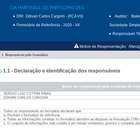
CIA HABITASUL DE PARTICIPACOES
DRI:
Odivan Carlos Cargnin - (FCA V3)
Auditor:
Bake
Formulário de Referência - 2020 - V4
Sociedade Simple
Responsável Téc
Motivo de Reapresentação:
Altera