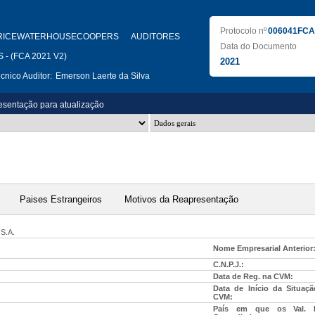
Protocolo nº
006041FCA
RICEWATERHOUSECOOPERS AUDITORES
Data do Documento
- (FCA 2021 V2)
2021
nico Auditor:
Emerson Laerte da Silva
sentação para atualização