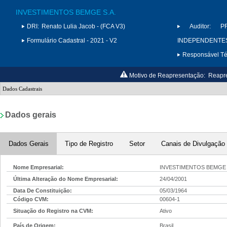
INVESTIMENTOS BEMGE S.A.
DRI:
Renato Lulia Jacob - (FCA V3)
Auditor:
P
Formulário Cadastral - 2021 - V2
INDEPENDENTES 
Responsável Téc
Motivo de Reapresentação:
Reapre