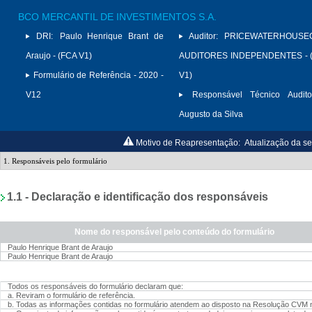
BCO MERCANTIL DE INVESTIMENTOS S.A.
DRI:
Paulo Henrique Brant de
Auditor:
PRICEWATERHOUSE
Araujo - (FCA V1)
AUDITORES INDEPENDENTES - (
Formulário de Referência - 2020 -
V1)
V12
Responsável Técnico Audito
Augusto da Silva
Motivo de Reapresentação:
Atualização da se