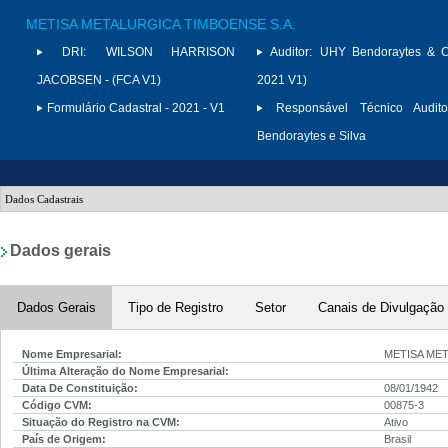
METISA METALURGICA TIMBOENSE S.A.
DRI:
WILSON HARRISON
Auditor:
UHY Bendoraytes & C
JACOBSEN - (FCA V1)
2021 V1)
Formulário Cadastral - 2021 - V1
Responsável Técnico Audito
Bendoraytes e Silva