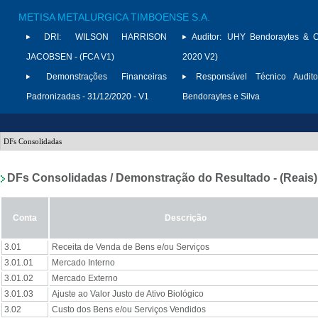
METISA METALURGICA TIMBOENSE S.A.
DRI:
WILSON HARRISON
Auditor:
UHY Bendoraytes & C
JACOBSEN - (FCA V1)
2020 V2)
Demonstrações Financeiras
Responsável Técnico Audito
Padronizadas - 31/12/2020 - V1
Bendoraytes e Silva