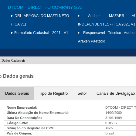
DTCOM - DIRECT TO COMPANY S.A.
DRI:
ARYOVALDO MAZZI NETO -
Auditor:
MAZARS AU
(FCA V1)
INDEPENDENTES - (FCA 2021 V1
Formulário Cadastral - 2021 - V1
Responsável Técnico Auditor
Araken Paetzold