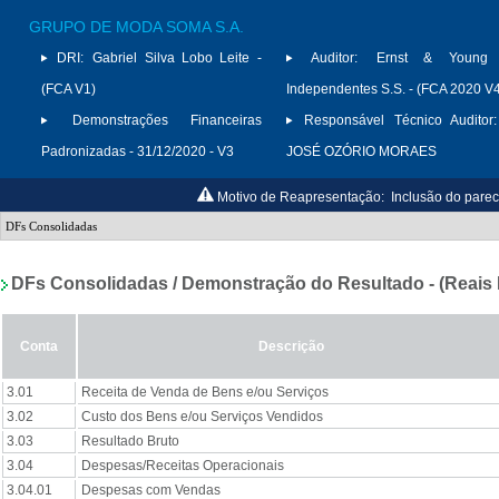
GRUPO DE MODA SOMA S.A.
DRI:
Gabriel Silva Lobo Leite -
Auditor:
Ernst & Young A
(FCA V1)
Independentes S.S. - (FCA 2020 V
Demonstrações Financeiras
Responsável Técnico Auditor:
Padronizadas - 31/12/2020 - V3
JOSÉ OZÓRIO MORAES
Motivo de Reapresentação:
Inclusão do parec