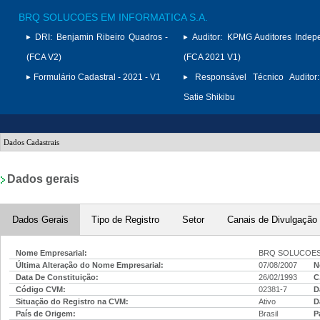
BRQ SOLUCOES EM INFORMATICA S.A.
DRI:
Benjamin Ribeiro Quadros -
Auditor:
KPMG Auditores Indep
(FCA V2)
(FCA 2021 V1)
Formulário Cadastral - 2021 - V1
Responsável Técnico Auditor:
Satie Shikibu