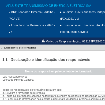
AFLUENTE TRANSMISSÃO DE ENERGIA ELÉTRICA S/A
DRI:
Leonardo Pimenta Gadelha -
Auditor:
KPMG Auditores Indep
(FCA V2)
(FCA 2021 V1)
Formulário de Referência - 2020 -
Responsável Técnico Auditor
V7
Rodrigues de Oliveira
Motivo de Reapresentação:
022179FRE202020