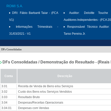
ROMI S.A.
DRI:
Fábio Barbanti Taiar - (FCA
Auditor:
Deloitte Touche
V1)
Auditores Independentes - (FCA 2
Informações Trimestrais -
Responsável Técnico Auditor:
31/03/2021 - V1
Tarso Pereira Jr.