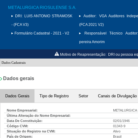
METALURGICA RIOSULENSE S.A.
DRI:
LUIS ANTONIO STRAMOSK
Auditor:
VGA Auditores Indepe
- (FCA V3)
(FCA 2021 V2)
Formulário Cadastral - 2021 - V2
Responsável Técnico Auditor
pereira Amorim
Motivo de Reapresentação:
DRI ou pessoa e