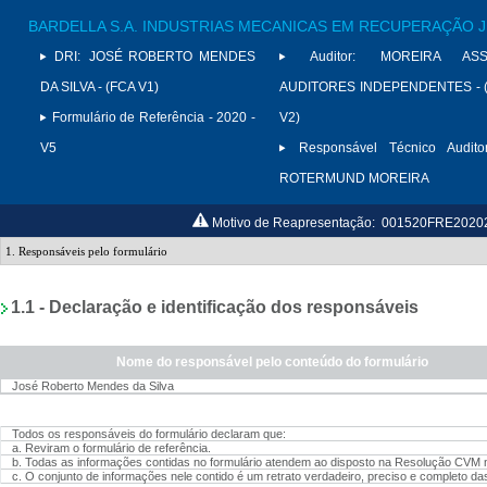
BARDELLA S.A. INDUSTRIAS MECANICAS EM RECUPERAÇÃO J
DRI:
JOSÉ ROBERTO MENDES
Auditor:
MOREIRA ASS
DA SILVA - (FCA V1)
AUDITORES INDEPENDENTES - (
Formulário de Referência - 2020 -
V2)
V5
Responsável Técnico Auditor
ROTERMUND MOREIRA
Motivo de Reapresentação:
001520FRE20202