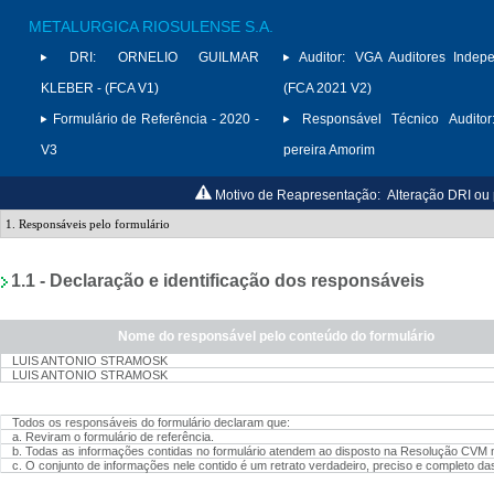
METALURGICA RIOSULENSE S.A.
DRI:
ORNELIO GUILMAR
Auditor:
VGA Auditores Indepe
KLEBER - (FCA V1)
(FCA 2021 V2)
Formulário de Referência - 2020 -
Responsável Técnico Auditor
V3
pereira Amorim
Motivo de Reapresentação:
Alteração DRI ou