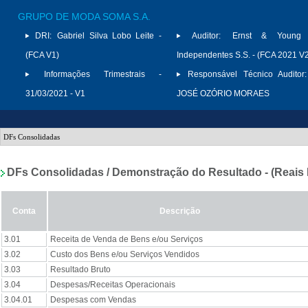
GRUPO DE MODA SOMA S.A.
DRI:
Gabriel Silva Lobo Leite -
Auditor:
Ernst & Young A
(FCA V1)
Independentes S.S. - (FCA 2021 V
Informações Trimestrais -
Responsável Técnico Auditor:
31/03/2021 - V1
JOSÉ OZÓRIO MORAES