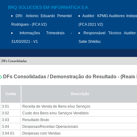
BRQ SOLUCOES EM INFORMATICA S.A.
DRI:
Antonio Eduardo Pimentel
Auditor:
KPMG Auditores Indep
Rodrigues - (FCA V2)
(FCA 2021 V2)
Informações Trimestrais -
Responsável Técnico Auditor:
31/03/2021 - V1
Satie Shikibu