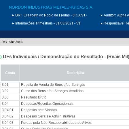
NORDON INDUSTRIAS METALURGICAS S.A.
DRI:
Elizabeth do Rocio de Freitas - (FCA V1)
Auditor:
Alpha A
Informações Trimestrais - 31/03/2021 - V1
Responsável Téc