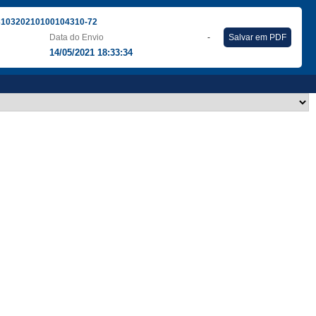
310320210100104310-72
Data do Envio
-
Salvar em PDF
14/05/2021 18:33:34