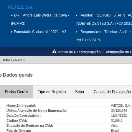
WETZEL S.A.
DRI:
André Luís Wetzel da Silva -
Auditor:
SERGIO STAHN A
(FCA V2)
INDEPENDENTES S/A - (FCA 2021
Formulário Cadastral - 2021 - V2
Responsável Técnico Auditor:
PAULO STAHN
Motivo de Reapresentação:
Confirmação do F