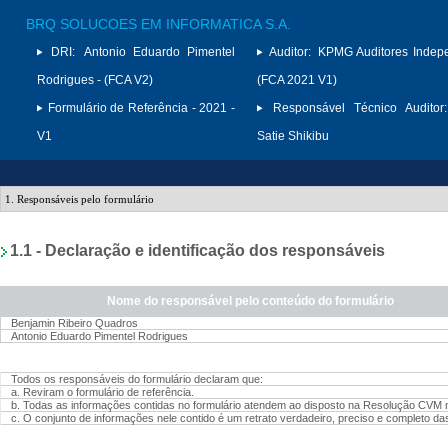
BRQ SOLUCOES EM INFORMATICA S.A.
DRI:
Antonio Eduardo Pimentel
Auditor:
KPMG Auditores Indep
Rodrigues - (FCA V2)
(FCA 2021 V1)
Formulário de Referência - 2021 -
Responsável Técnico Auditor:
V1
Satie Shikibu