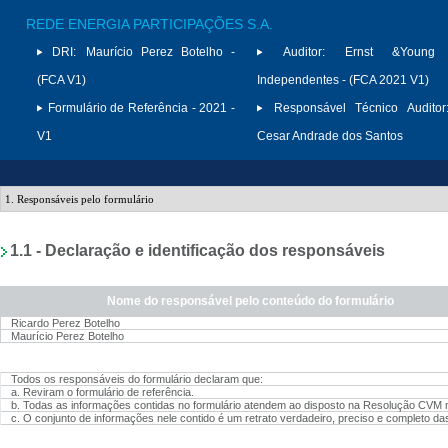
REDE ENERGIA PARTICIPAÇÕES S.A.
DRI:
Maurício Perez Botelho -
Auditor:
Ernst &Young A
(FCA V1)
Independentes - (FCA 2021 V1)
Formulário de Referência - 2021 -
Responsável Técnico Auditor
V1
Cesar Andrade dos Santos