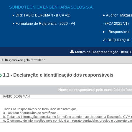
SONDOTECNICA ENGENHARIA SOLOS S.A.
DRI:
FABIO BERGMAN - (FCA V2)
Auditor:
Mazars
Formulário de Referência - 2020 - V4
- (FCA 2021 V1)
Responsável 
ALBUQUERQUE
Motivo de Reapresentação:
Item 3