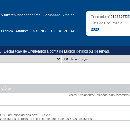
 Auditores Independentes - Sociedade Simples
Protocolo nº
010880FRE
Data do Documento
2020
Técnico Auditor:
RODRIGO DE ALMEIDA
.6_Declaração de Dividendos à conta de Lucros Retidos ou Reservas.