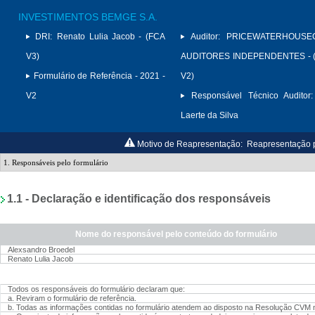
INVESTIMENTOS BEMGE S.A.
DRI:
Renato Lulia Jacob - (FCA
Auditor:
PRICEWATERHOUSE
V3)
AUDITORES INDEPENDENTES - (
Formulário de Referência - 2021 -
V2)
V2
Responsável Técnico Auditor:
Laerte da Silva
Motivo de Reapresentação:
Reapresentação p