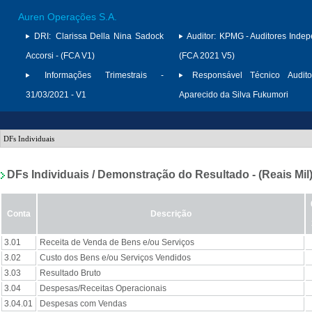
Auren Operações S.A.
DRI:
Clarissa Della Nina Sadock
Auditor:
KPMG - Auditores Indep
Accorsi - (FCA V1)
(FCA 2021 V5)
Informações Trimestrais -
Responsável Técnico Audito
31/03/2021 - V1
Aparecido da Silva Fukumori