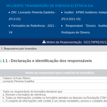
AFLUENTE TRANSMISSÃO DE ENERGIA ELÉTRICA S/A
DRI:
Leonardo Pimenta Gadelha -
Auditor:
KPMG Auditores Indep
(FCA V2)
(FCA 2021 V3)
Formulário de Referência - 2021 -
Responsável Técnico Auditor
V4
Rodrigues de Oliveira
Motivo de Reapresentação:
022179FRE20212