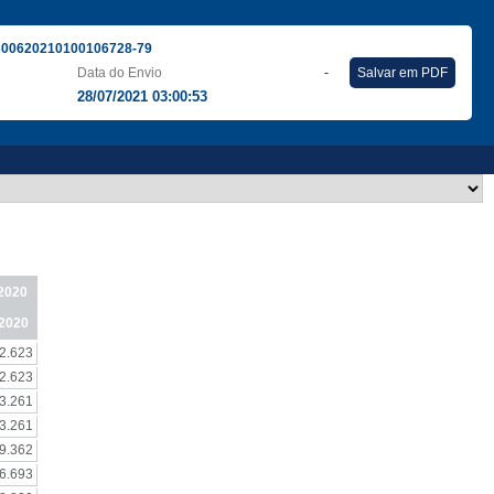
300620210100106728-79
Data do Envio
-
Salvar em PDF
28/07/2021 03:00:53