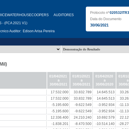
Protocolo nº
020532ITR
RICEWATERHOUSECOOPERS AUDITORES
Data do Documento
- (FCA 2021 V1)
30/06/2021
nico Auditor:
Edison Arisa Pereira