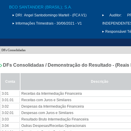
BCO SANTANDER (BRASIL); S.A.
DRI:
Angel Santodomingo Martell - (FCA V1)
Auditor:
P
Informações Trimestrais - 30/06/2021 - V1
INDEPENDENTES 
Responsável Téc