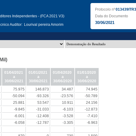
Protocolo nº
013439ITR
ditores Independentes - (FCA 2021 V3)
Data do Documento
30/06/2021
nico Auditor:
Lourival pereira Amorim