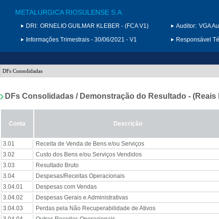
METALURGICA RIOSULENSE S.A.
DRI:
ORNELIO GUILMAR KLEBER - (FCA V1)
Auditor:
VGA Au
Informações Trimestrais - 30/06/2021 - V1
Responsável Téc