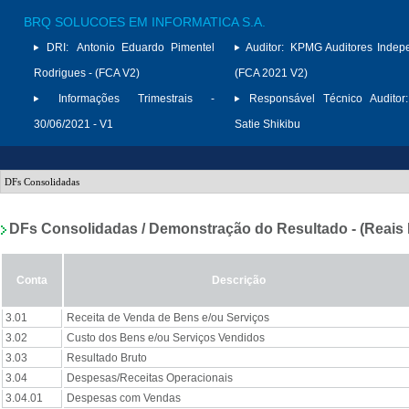
BRQ SOLUCOES EM INFORMATICA S.A.
DRI:
Antonio Eduardo Pimentel
Auditor:
KPMG Auditores Indep
Rodrigues - (FCA V2)
(FCA 2021 V2)
Informações Trimestrais -
Responsável Técnico Auditor:
30/06/2021 - V1
Satie Shikibu