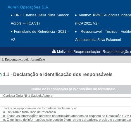
Auren Operações S.A.
DRI:
Clarissa Della Nina Sadock
Auditor:
KPMG Auditores Indep
Accorsi - (FCA V1)
(FCA 2021 V2)
Formulário de Referência - 2021 -
Responsável Técnico Audito
V2
Aparecido da Silva Fukumori
Motivo de Reapresentação:
Reapresentação e