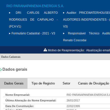
RIO PARANAPANEMA ENERGIA S.A.
DRI:
CARLOS ALBERTO
Auditor:
PRICEWATERHOUSE
RODRIGUES DE CARVALHO -
AUDITORES INDEPENDENTES - (
(FCA V1)
V3)
Formulário Cadastral - 2021 - V3
Responsável Técnico Audito
Renato Coscodai
Motivo de Reapresentação:
Atualização emai