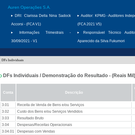
Auren Operações S.A.
DRI:
Clarissa Della Nina Sadock
Auditor:
KPMG - Auditores Indep
Accorsi - (FCA V1)
(FCA 2021 V5)
Informações Trimestrais -
Responsável Técnico Audito
30/09/2021 - V1
Aparecido da Silva Fukumori