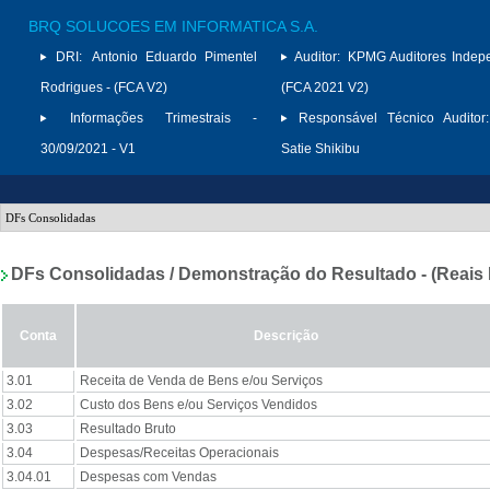
BRQ SOLUCOES EM INFORMATICA S.A.
DRI:
Antonio Eduardo Pimentel
Auditor:
KPMG Auditores Indep
Rodrigues - (FCA V2)
(FCA 2021 V2)
Informações Trimestrais -
Responsável Técnico Auditor:
30/09/2021 - V1
Satie Shikibu