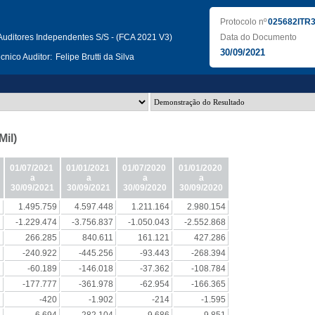
Protocolo nº
025682ITR
uditores Independentes S/S - (FCA 2021 V3)
Data do Documento
30/09/2021
nico Auditor:
Felipe Brutti da Silva