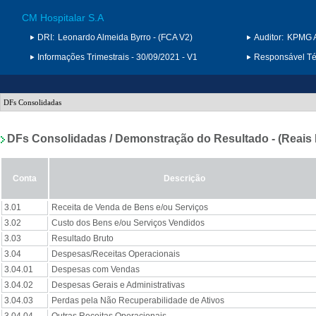
CM Hospitalar S.A
DRI:
Leonardo Almeida Byrro - (FCA V2)
Auditor:
KPMG A
Informações Trimestrais - 30/09/2021 - V1
Responsável Téc